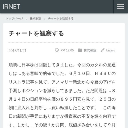
IRNET
トップページ
株式教室
チャートを観察する
チャートを観察する
PM 12:05
株式教室
kataru
順調に日本株は回復してきました。今回のカタルの見通
しは…ある意味で的確でした。６月１０日、ＨＳＢＣの
リストラ記事を見て、アノマリー懸念から今夏の下げを
予測しポジションを減らしてきました。ただ問題は…８
月２４日の日経平均株価の８９５円安を見て、２５日の
朝に底入れと判断し…買い転換したことです。 この両
日の新聞が手元にありますが投資家の不安を煽る内容で
す。しかし…その後１か月間、底値揉み合いをして９月