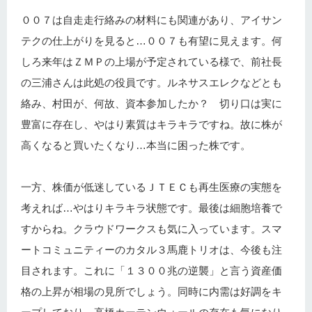
００７は自走走行絡みの材料にも関連があり、アイサン
テクの仕上がりを見ると…００７も有望に見えます。何
しろ来年はＺＭＰの上場が予定されている様で、前社長
の三浦さんは此処の役員です。ルネサスエレクなどとも
絡み、村田が、何故、資本参加したか？ 切り口は実に
豊富に存在し、やはり素質はキラキラですね。故に株が
高くなると買いたくなり…本当に困った株です。
一方、株価が低迷しているＪＴＥＣも再生医療の実態を
考えれば…やはりキラキラ状態です。最後は細胞培養で
すからね。クラウドワークスも気に入っています。スマ
ートコミュニティーのカタル３馬鹿トリオは、今後も注
目されます。これに「１３００兆の逆襲」と言う資産価
格の上昇が相場の見所でしょう。同時に内需は好調をキ