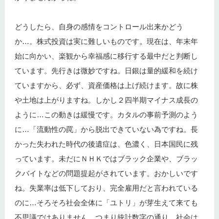
どうしたら、自身の感情をコントロール出来かどう
か…。株式投資は実に難しいものです。現在は、年末年
始に向かい、楽観から幸福感に移行する最中だと判断し
ています。先行きは微妙ですね。日銀は量的緩和を続け
ていますから、必ず、資産価格は上げ続けます。故に株
や土地は上がりますね。しかし２四半期マイナス成長の
ように…この動きは緩慢です。カタルの事前予測のよう
に…「流動性の罠」から脱出できていない為ですね。長
かった失われた時代の後遺症は、色濃く、日本国民に残
っています。未だにＮＨＫではブラック企業や、ブラッ
クバイトなどの問題提起がされています。おかしいです
ね。失業率は低下しており、完全雇用だと言われている
のに…そろそろ社会全体に「ユトリ」が芽生えて来ても
不思議ではありません。つまり統計数字の通り、社会は