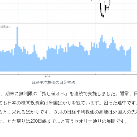
日経平均株価の日足推移
き、期末に無制限の「指し値オペ」を連続で実施しました。通常、
ても日本の機関投資家は米国ばかりを観ています。困った連中です
ると…呆れるばかりです。３月の日経平均株価の高騰は外国人の先
た。ただ戻りは200日線まで…と言うセオリー通りの展開です。