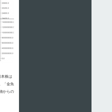
日本株は
。「金魚
物からの