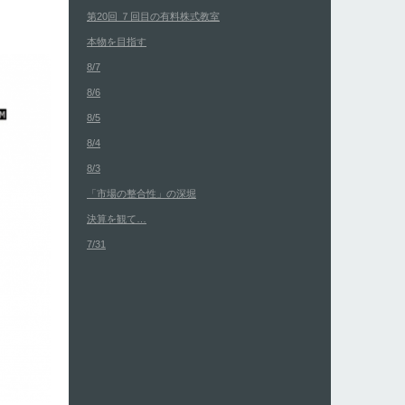
第20回 ７回目の有料株式教室
本物を目指す
8/7
8/6
8/5
8/4
8/3
「市場の整合性」の深堀
決算を観て…
7/31