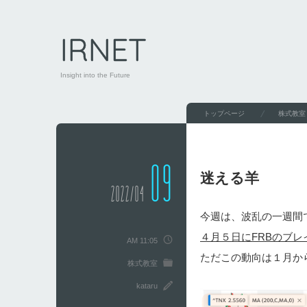
IRNET
Insight into the Future
トップページ
株式教室
09
迷える羊
2022/04
今週は、波乱の一週間
４月５日にFRBのブ
AM 11:05
ただこの動向は１月か
株式教室
kataru