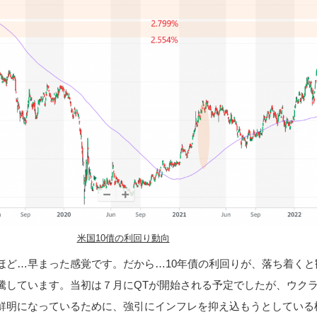
米国10債の利回り動向
ほど…早まった感覚です。だから…10年債の利回りが、落ち着くと
騰しています。当初は７月にQTが開始される予定でしたが、ウク
鮮明になっているために、強引にインフレを抑え込もうとしている