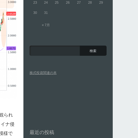
23
24
25
26
27
28
29
30
31
« 7月
株式投資関連の本
観られ
ライナ侵
最近の投稿
模様で