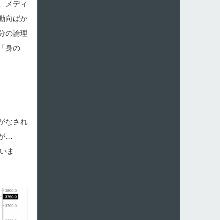
、メディ
動向ばか
分の論理
「身の
がなされ
が…
いま