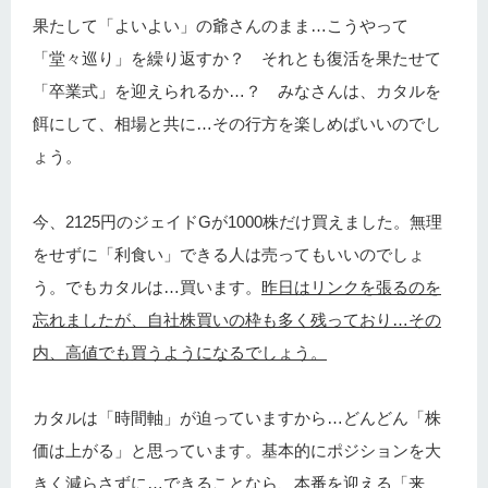
果たして「よいよい」の爺さんのまま…こうやって
「堂々巡り」を繰り返すか？ それとも復活を果たせて
「卒業式」を迎えられるか…？ みなさんは、カタルを
餌にして、相場と共に…その行方を楽しめばいいのでし
ょう。
今、2125円のジェイドGが1000株だけ買えました。無理
をせずに「利食い」できる人は売ってもいいのでしょ
う。でもカタルは…買います。
昨日はリンクを張るのを
忘れましたが、自社株買いの枠も多く残っており…その
内、高値でも買うようになるでしょう。
カタルは「時間軸」が迫っていますから…どんどん「株
価は上がる」と思っています。基本的にポジションを大
きく減らさずに…できることなら、本番を迎える「来