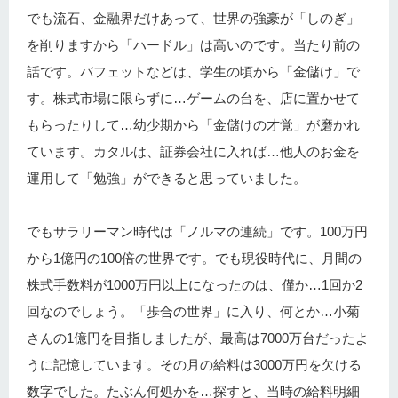
でも流石、金融界だけあって、世界の強豪が「しのぎ」
を削りますから「ハードル」は高いのです。当たり前の
話です。バフェットなどは、学生の頃から「金儲け」で
す。株式市場に限らずに…ゲームの台を、店に置かせて
もらったりして…幼少期から「金儲けの才覚」が磨かれ
ています。カタルは、証券会社に入れば…他人のお金を
運用して「勉強」ができると思っていました。
でもサラリーマン時代は「ノルマの連続」です。100万円
から1億円の100倍の世界です。でも現役時代に、月間の
株式手数料が1000万円以上になったのは、僅か…1回か2
回なのでしょう。「歩合の世界」に入り、何とか…小菊
さんの1億円を目指しましたが、最高は7000万台だったよ
うに記憶しています。その月の給料は3000万円を欠ける
数字でした。たぶん何処かを…探すと、当時の給料明細