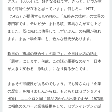
クス」（6965）は、好きな会社です。きっと…いつか華
開く可能性が在ると思っています。何しろ…「NTT」
（9432）が提供するIOWNの…「光絡みの技術」の世界の
専門家です。テレビが生まれる頃、晝馬さんが立ち上げ
ました。既に先代は他界して…ずいぶん…の時間が流れ
ます。まぁ上場企業にも、色んな歴史があります。
昨日の「市場の整合性」の話です。今日は此方の話を
「題材」にします。
何故、この話が重要なのか？ 日本
が大きく変わる「原動力」になり得るからです。
まぁその可能性があるのでしょう。でも皆さんは「企業
の歴史」を知りませんからね。
もともとはセブン＆アイ
HDは、ユニクロと同じ洋品店からの出発ですが、1973年
に福島のスパーと業務提携をして、セブンイレブンが誕