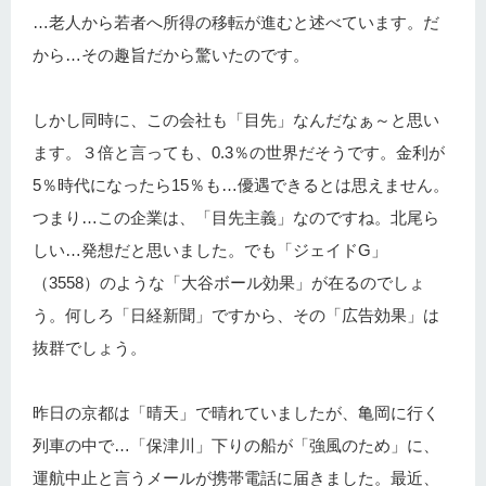
…老人から若者へ所得の移転が進むと述べています。だ
から…その趣旨だから驚いたのです。
しかし同時に、この会社も「目先」なんだなぁ～と思い
ます。３倍と言っても、0.3％の世界だそうです。金利が
5％時代になったら15％も…優遇できるとは思えません。
つまり…この企業は、「目先主義」なのですね。北尾ら
しい…発想だと思いました。でも「ジェイドG」
（3558）のような「大谷ボール効果」が在るのでしょ
う。何しろ「日経新聞」ですから、その「広告効果」は
抜群でしょう。
昨日の京都は「晴天」で晴れていましたが、亀岡に行く
列車の中で…「保津川」下りの船が「強風のため」に、
運航中止と言うメールが携帯電話に届きました。最近、