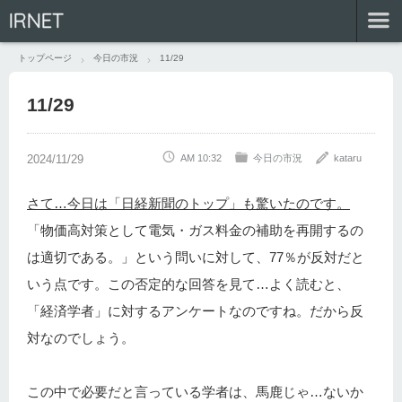
IRNET
トップページ
今日の市況
11/29
11/29
AM 10:32
今日の市況
kataru
さて…今日は「日経新聞のトップ」も驚いたのです。
「物価高対策として電気・ガス料金の補助を再開するの
は適切である。」という問いに対して、77％が反対だと
いう点です。この否定的な回答を見て…よく読むと、
「経済学者」に対するアンケートなのですね。だから反
対なのでしょう。
この中で必要だと言っている学者は、馬鹿じゃ…ないか