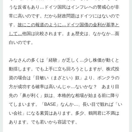
うな反省もあり…ドイツ国民はインフレへの警戒心が非
常に高いのです。だから財政問題はドイツにはないので
す。
故にこの報道のように…ドイツ国債の金利が基準と
して…
他国は比較されます。まぁ歴史は、なかなか…面
白いのです。
みなさんの多くは「経験」が乏しく…少し株価が動くと
動揺します。でも上手に立ち回ろうとしますが、株式投
資の場合は「目敏い（まざとい）奴」より、ボンクラの
方が成功する確率は高いんじゃ…ないかな？ あまり目
先の「鼻が利く」奴は、本格的な相場が始まる前に降り
てしまいます。「BASE」なんか…、長い目で観れば「い
い会社」になる素質はあります。多少、鶴岡君に不満は
あります。でも若いから容認です。