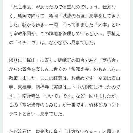
「死亡事故」があったので慎重なのでしょう。仕方な
く、亀岡で降りて…亀岡「城跡の石垣」見学をしてきま
した。駅から歩き…一周、回ってきました「大本」とい
う宗教集団が、この跡地を管理しているとか…。手植え
の「イチョウ」は、なかなか…見事でした。
帰りに「嵐山」に寄り…嵯峨野の田舎である
「落柿舎」
からの景色
を楽しみ…
近くの「常寂光寺」のもみじを、
散策しました。ここの紅葉は、お薦めです。今回は石山
寺、東福寺、南禅寺（実際は
ニトリの別荘に行ったので
す。
）南禅寺は「ついで」です。など…回りましたが、
この「常寂光寺のもみじ」が一番です。竹林とのコント
ラストと言い…見事でした。
ただ流石に、観光客は多く「仕方ないなぁ～」と思いま