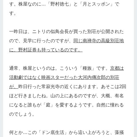
す。株屋なのに…「野村徳七」と「月とスッポン」で
す。
一昨日は、ニトリの似鳥会長が買った別荘が公開された
ので、見学に行ったのですが、
同じ南禅寺の高級別荘地
に、野村証券も持っているのです。
通常、株屋というのは。こういう「種族」です。
京都は
活動劇ではなく映画スターだった大河内傳次郎の別荘
が、
昨日行った常寂光寺の近くにあります。あそこは2回
ほど行きましたね。山の上にあるのですが、大概、有名
になると誰もが「庭」を愛するようです。自然に憧れる
のでしょう。
何とか…この「ドン底生活」から這い上がろうと、藻掻