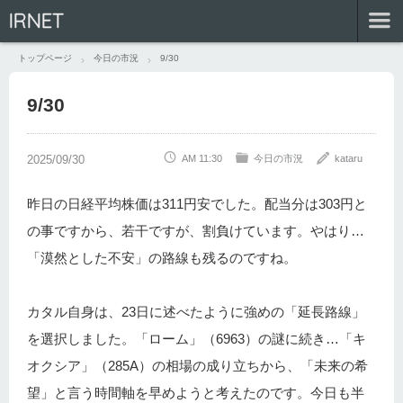
IRNET
トップページ
今日の市況
9/30
9/30
AM 11:30
今日の市況
kataru
昨日の日経平均株価は311円安でした。配当分は303円と
の事ですから、若干ですが、割負けています。やはり…
「漠然とした不安」の路線も残るのですね。
カタル自身は、23日に述べたように強めの「延長路線」
を選択しました。「ローム」（6963）の謎に続き…「キ
オクシア」（285A）の相場の成り立ちから、「未来の希
望」と言う時間軸を早めようと考えたのです。今日も半