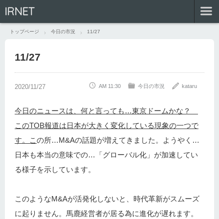
IRNET
トップページ
今日の市況
11/27
11/27
AM 11:30
今日の市況
kataru
今日のニュースは、何と言っても…東京ドームかな？
このTOB報道は日本が大きく変化している現象の一つで
す。こ
の所…M&Aの話題が増えてきました。ようやく…
日本も本当の意味での…「グローバル化」が加速してい
る様子を示しています。
このようなM&Aが活発化しないと、時代革新がスムーズ
に起りません。馬鹿経営者が居る為に進化が遅れます。