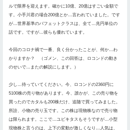
ルで限界を迎えます。確かに10億、20億はすごい金額で
す。小手川君の場合200億とか…言われていました。です
が…世界基準のバフェットクラスは、全て…兆円単位の
話です。ですが…彼らも優れています。
今回のコロナ禍で一番、良く分かったことが、何か…わ
かりますか？ （ゴメン、この回答は、ロコンドの動き
のせいで…またの解説にします。）
少し…待っていてください。今、ロコンドの2360円に
5100株の売り物があります。今、誰かが、この売り物を
買ったのでカタルも200株だけ、追随で買ってみました。
所詮、小物の売り玉です。この株は現物株なので売り物
は限られます。ここで…ユビキタスもそうですが…小型
現物株と言うのは、上下の変動が激しくなり…人気は、