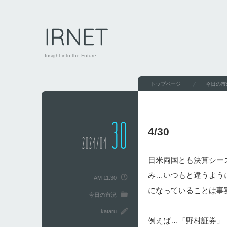
IRNET
Insight into the Future
トップページ
今日の市
30
4/30
2024/04
日米両国とも決算シー
み…いつもと違うよう
AM 11:30
になっていることは事
今日の市況
kataru
例えば…「野村証券」（