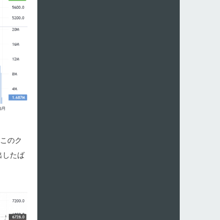
…このク
出したば