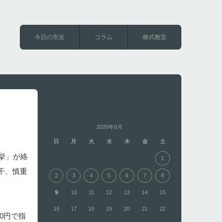
今日の市況
コラム
株式教室
2026年8月
日
月
火
水
木
金
土
挙」が絡
1
干、慎重
2
3
4
5
6
7
8
9
10
11
12
13
14
15
16
17
18
19
20
21
22
0円で指