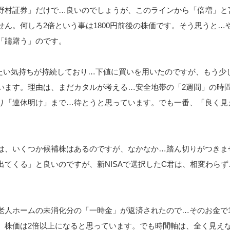
野村証券」だけで…良いのでしょうが、このラインから「倍増」と
せん。何しろ2倍という事は1800円前後の株価です。そう思うと…
「躊躇う」のです。
たい気持ちが持続しており…下値に買いを用いたのですが、もう少
います。理由は、まだカタルが考える…安全地帯の「2週間」の時
り「連休明け」まで…待とうと思っています。でも一番、「良く見
は、いくつか候補株はあるのですが、なかなか…踏ん切りがつきま
出てくる」と良いのですが、新NISAで選択したC君は、相変わらず
老人ホームの未消化分の「一時金」が返済されたので…そのお金で
、株価は2倍以上になると思っています。でも時間軸は、全く見え