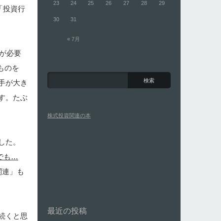
23
24
25
26
27
28
29
「投資行
30
31
« 7月
が必要
ものを
、手が大き
す。たぶ
株式投資関連の本
した。
でも…
関連」も
最近の投稿
続くと思