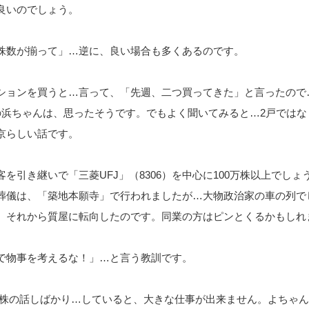
良いのでしょう。
株数が揃って」…逆に、良い場合も多くあるのです。
ションを買うと…言って、「先週、二つ買ってきた」と言ったので
の浜ちゃんは、思ったそうです。でもよく聞いてみると…2戸ではな
京らしい話です。
を引き継いで「三菱UFJ」（8306）を中心に100万株以上でしょ
葬儀は、「築地本願寺」で行われましたが…大物政治家の車の列で
、それから質屋に転向したのです。同業の方はピンとくるかもしれ
で物事を考えるな！」…と言う教訓です。
000株の話しばかり…していると、大きな仕事が出来ません。よちゃ