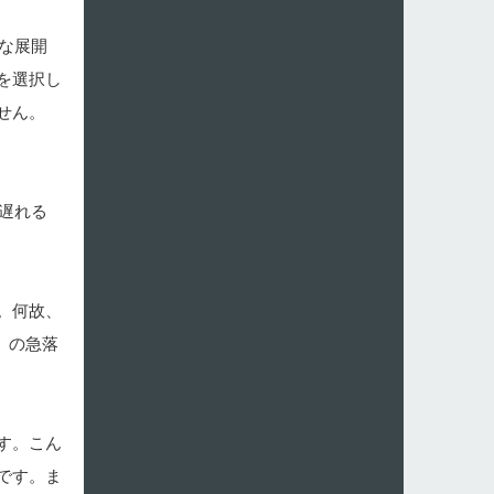
な展開
を選択し
せん。
遅れる
。何故、
」の急落
す。こん
です。ま