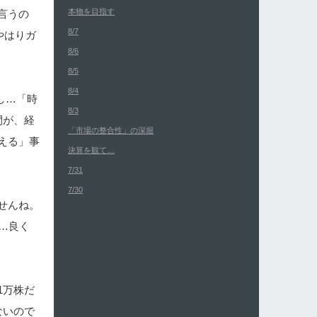
本物を目指す
言うの
8/7
やはりガ
8/6
8/5
8/4
し…「時
8/3
間が、経
「市場の整合性」の深堀
える」事
決算を観て…
7/31
7/30
せんね。
…良く
1万株だ
ないので