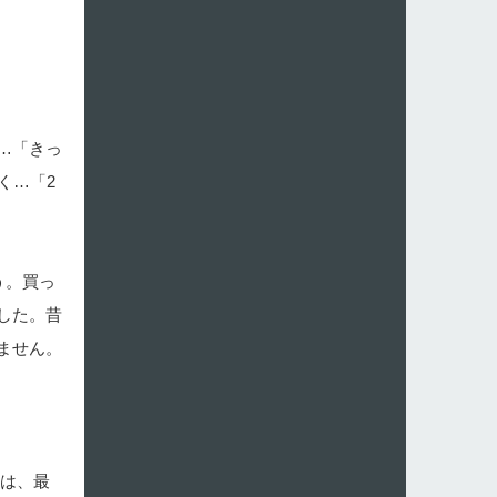
…「きっ
く…「2
う。買っ
した。昔
ません。
んは、最