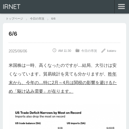
IRNET
トップページ
今日の市況
6/6
6/6
AM 11:30
今日の市況
kataru
米国株は一時、高くなったのですが…結局、大引けは安
くなっています。貿易統計を見ても分かりますが、
昨年
末から、今年の…特に2月～4月は関税の影響を避けるた
め「駆け込み需要」が在ります。