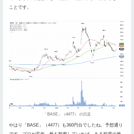
ことです。
「BASE」（4477） の日足
やはり「BASE」（4477）も360円台でしたね。予想通り
です。プロが長年、株を観察していれば…ある程度の推