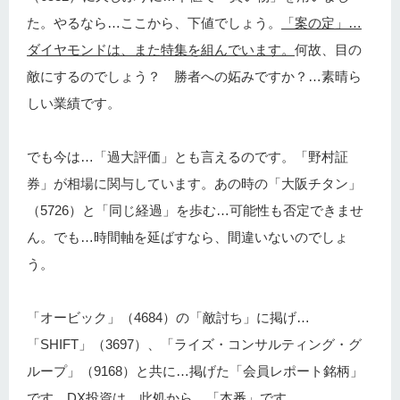
た。やるなら…ここから、下値でしょう。
「案の定」…
ダイヤモンドは、また特集を組んでいます。
何故、目の
敵にするのでしょう？ 勝者への妬みですか？…素晴ら
しい業績です。
でも今は…「過大評価」とも言えるのです。「野村証
券」が相場に関与しています。あの時の「大阪チタン」
（5726）と「同じ経過」を歩む…可能性も否定できませ
ん。でも…時間軸を延ばすなら、間違いないのでしょ
う。
「オービック」（4684）の「敵討ち」に掲げ…
「SHIFT」（3697）、「ライズ・コンサルティング・グ
ループ」（9168）と共に…掲げた「会員レポート銘柄」
です。DX投資は、此処から…「本番」です。