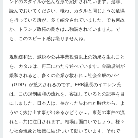
ンドのスタイルが色んな形で紹介されています。是非、
読んでおいてください。概ね、カタルと同じような危惧
を持っている所が、多く紹介されていました。でも何故
か、トランプ政権の良さは…強調されていません。で
も、このスピード感は堪りませんね。
規制緩和は、減税や公共事業投資以上の効果を生むこと
を、カタルは、再三にわたり述べています。金融規制が
緩和されると、多くの企業が救われ…社会全般のパイ
（GDP）が拡大されるのです。FRB議長のイエレン氏
は、この規制緩和の流れを、容認しているとの記事を目
にしました。日本人は、長かった失われた時代から、よ
うやく抜け出す事が出来るかどうか…。東芝の事件の流
れと…共に注目されます。相場は面白いでしょう。様々
な社会現象と密接に結びついて動いています。それで