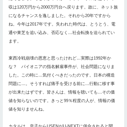
収は120万円から2000万円台へ戻ります。故に、ネット族
になるチャンスを逸しました。それから20年ですから
ね。今年は2017年です。失われた時代は、とうとう、電
通や東芝を追い込み、否応なく…社会転換を迫られてい
ます。
東西冷戦崩壊の恩恵と思ったけれど…実際は1992年か
な？ パイオニアの指名解雇事件が、社会問題になりま
した。この時に…気付くべきだったのです。日本の構造
問題に…。そうすれば痛手を受ける前に…行動に移す事
が出来たはずです。皆さんは、情報を聴いても…その価
値を知らないのです。きっと99％程度の人が、情報の価
値を知りませんね。
カタルは、息子からUSENがU-NEXTに併合されると聞