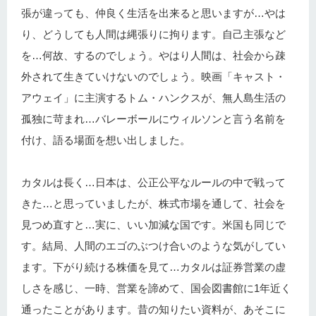
張が違っても、仲良く生活を出来ると思いますが…やは
り、どうしても人間は縄張りに拘ります。自己主張など
を…何故、するのでしょう。やはり人間は、社会から疎
外されて生きていけないのでしょう。映画「キャスト・
アウェイ」に主演するトム・ハンクスが、無人島生活の
孤独に苛まれ…バレーボールにウィルソンと言う名前を
付け、語る場面を想い出しました。
カタルは長く…日本は、公正公平なルールの中で戦って
きた…と思っていましたが、株式市場を通して、社会を
見つめ直すと…実に、いい加減な国です。米国も同じで
す。結局、人間のエゴのぶつけ合いのような気がしてい
ます。下がり続ける株価を見て…カタルは証券営業の虚
しさを感じ、一時、営業を諦めて、国会図書館に1年近く
通ったことがあります。昔の知りたい資料が、あそこに