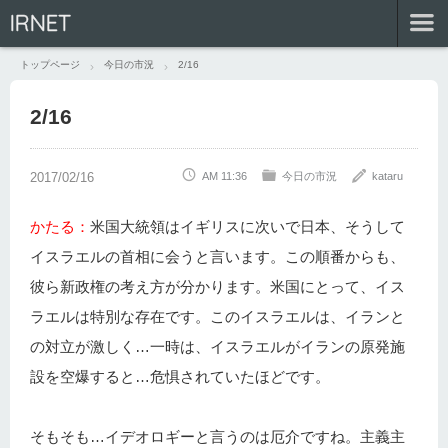
IRNET
トップページ
今日の市況
2/16
2/16
AM 11:36
今日の市況
kataru
かたる：
米国大統領はイギリスに次いで日本、そうして
イスラエルの首相に会うと言います。この順番からも、
彼ら新政権の考え方が分かります。米国にとって、イス
ラエルは特別な存在です。このイスラエルは、イランと
の対立が激しく…一時は、イスラエルがイランの原発施
設を空爆すると…危惧されていたほどです。
そもそも…イデオロギーと言うのは厄介ですね。主義主