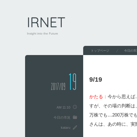
IRNET
Insight into the Future
トップページ
今日の市
19
9/19
2017/09
かたる：
今から思えば
すが、その場の判断は、
AM 11:10
万株でも…200万株で
今日の市況
さんは、あの時に、実
kataru