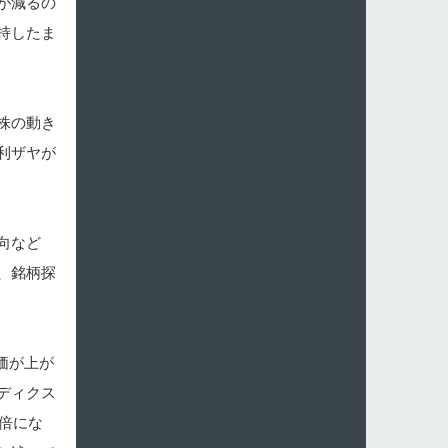
が減るの
持したま
株の動き
利ザヤが
向など
、銘柄探
価が上が
ディクス
倍にな