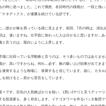
あの時に述べました。これで俄然、名目時代の様相が、一段と強い
「ケネディクス」が連騰を続けている訳です。
に…誰かが株を買っている様に見えます。前回、7月の時は、演出
回は、違いますね。仕手筋に加わった人は分かると思いますが…あ
価と言うのは、面白いように上昇します。
市場に出回っている浮動株と言うのは、そう多いものではありませ
識が、高いですからね。何れ…必ず、株の吸い上げ効果が出てきま
を連発するような相場に、発展すると信じています。故に、カタル
しを続けると…前から宣言をしています。
様々です。目先の人気株ばかりを狙い、1買い2ヤリと言うディーリ
する投資家も、多く存在します。イナゴタワーを作るバッタ集団で