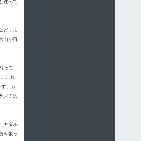
と述べて
など…よ
氷山が溶
なって
す。これ
です。カ
ランチは
、カタル
負を張っ