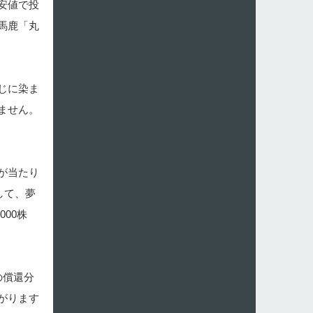
安値で投
馬鹿「丸
じに染ま
ません。
が当たり
して、夢
00株
の償還分
がります