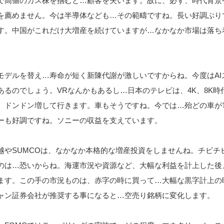
で高値のカス株を掴むと…顧客を失います。故に、必ず、時代背景
を薦めません。今は半導体なども…その範疇ですね。長い好調ぶり
す。中国がこれだけ大増産を続けていますが…なかなか市場は落ち
モデルを替え…寿命が短く新陳代謝が激しいですからね。今度はAI
あるのでしょう。VRなんかもあるし…日本のテレビは、4K、8K時
、ドンドン増して行きます。車もそうですね。今では…殆どの車が
ーも好調ですね。ソニーの収益を支えています。
越やSUMCOは、なかなか本格的な増産投資をしませんね。チビチ
のは…恐いからね。海運市況や資源など、大幅な利益を計上した後
ます。この手の市況ものは、赤字の時に買って…大幅な黒字計上の
ャン証券会社が推奨する事になると…空売り銘柄に変化します。