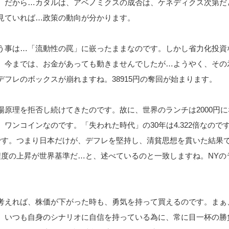
。だから…カタルは、アベノミクスの成否は、ケネディクス次第だ
見ていれば…政策の動向が分かります。
う事は…「流動性の罠」に嵌ったままなのです。しかし省力化投資
。今までは、お金があっても動きませんでしたが…ようやく、その
フレのボックスが崩れますね。38915円の奪回が始まります。
場原理を拒否し続けてきたのです。故に、世界のランチは2000円に
ワンコインなのです。「失われた時代」の30年は4.322倍なので
です。つまり日本だけが、デフレを堅持し、清貧思想を貫いた結果
程度の上昇が世界基準だ…と、述べているのと一致しますね。NYの
考えれば、株価が下がった時も、勇気を持って買えるのです。まぁ
。いつも自身のシナリオに自信を持っている為に、常に目一杯の勝