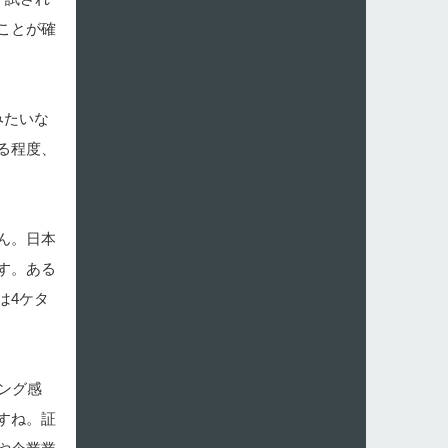
ことが確
みたいな
る程度、
ん。日本
す。ある
は4ケタ
ング感
すね。証