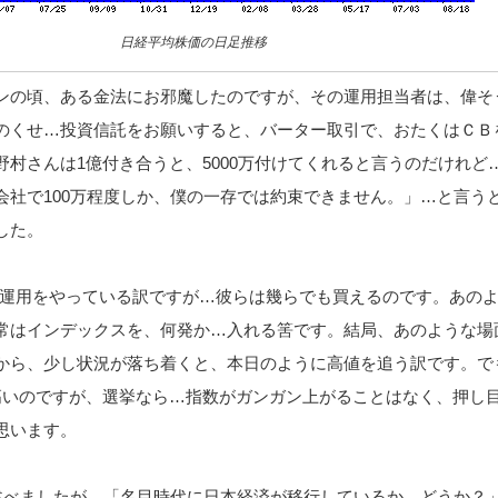
日経平均株価の日足推移
ンの頃、ある金法にお邪魔したのですが、その運用担当者は、偉そ
のくせ…投資信託をお願いすると、バーター取引で、おたくはＣＢ
野村さんは1億付き合うと、5000万付けてくれると言うのだけれど
会社で100万程度しか、僕の一存では約束できません。」…と言う
した。
年金運用をやっている訳ですが…彼らは幾らでも買えるのです。あの
常はインデックスを、何発か…入れる筈です。結局、あのような場
から、少し状況が落ち着くと、本日のように高値を追う訳です。で
高いのですが、選挙なら…指数がガンガン上がることはなく、押し
思います。
で述べましたが、「名目時代に日本経済が移行しているか、どうか？