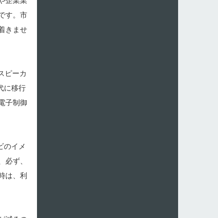
や企業業
です。市
着きませ
スピーカ
代に移行
電子制御
ビのイメ
、必ず、
時は、利