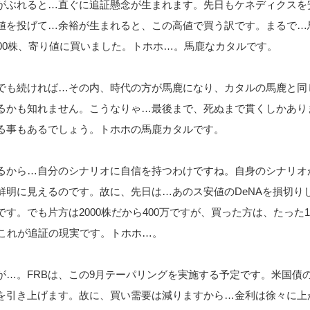
がぶれると…直ぐに追証懸念が生まれます。先日もケネディクスを
値を投げて…余裕が生まれると、この高値で買う訳です。まるで…
000株、寄り値に買いました。トホホ…。馬鹿なカタルです。
でも続ければ…その内、時代の方が馬鹿になり、カタルの馬鹿と同
るかも知れません。こうなりゃ…最後まで、死ぬまで貫くしかあり
る事もあるでしょう。トホホの馬鹿カタルです。
るから…自分のシナリオに自信を持つわけですね。自身のシナリオ
鮮明に見えるのです。故に、先日は…あのス安値のDeNAを損切り
す。でも片方は2000株だから400万ですが、買った方は、たった10
。これが追証の現実です。トホホ…。
が…。FRBは、この9月テーパリングを実施する予定です。米国債
を引き上げます。故に、買い需要は減りますから…金利は徐々に上