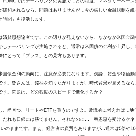
。FOMCではテーパリングの実施で…どの程度、マネタリーベース
が緩和されるなら、問題はありませんが…今の厳しい金融規制を維
オ時間」も復活します。
は清貧思想論者です。この辺りが見えないから、なかなか米国金融
かしテーパリングが実施されると、通常は米国債の金利が上昇し、
株にとって「プラス」との見方もあります。
米国債金利の動向に、注意が必要になります。勿論、賃金や物価動
です。皆さんは、銘柄を知りたがりますが…時代背景が見えるなら
です。問題は、どの程度のスピードで進化するか？
し、尚且つ、リートやETFを買うのですよ。常識的に考えれば…地
。だれも日銀には勝てません。それなのに…一番恩恵を受けるケネ
這いのままです。まぁ、経営者の資質もありますが…通常は5倍や10