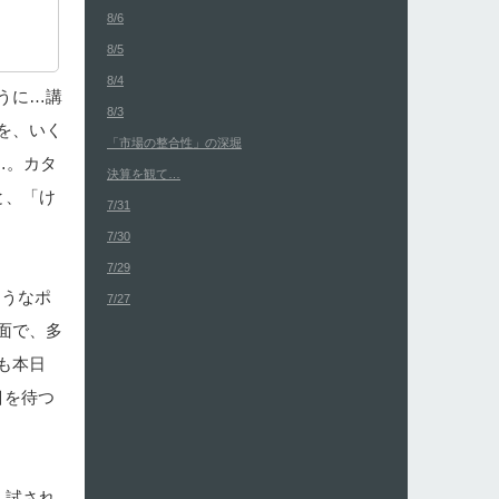
8/6
8/5
8/4
うに…講
8/3
を、いく
「市場の整合性」の深堀
…。カタ
決算を観て…
と、「け
7/31
7/30
7/29
ようなポ
7/27
面で、多
も本日
目を待つ
」試され