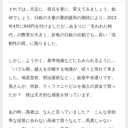
それでは…月足に、視点を更に、変えてみましょう。如
何でしょう。日銀の大量の量的緩和の期待により…2013
年4月に849円を付けましたが…あまりに「失われた時
代」の弊害が大きく、折角の日銀の出動でも…長い「流
動性の罠」に陥りました。
しかし…ようやく、基準地価などにもみられるように…
「バブル期」越えを示唆する地価が、続々と現れて来ま
した。鳩居堂前、明治屋前など…。銀座中央通りです。
孫さんが、何故、ティファニービルを個人の資金で買っ
たか？ 彼は天才的な感覚を持っています。
あの時…識者は、なんと言っていました？ こんな非効
率な採算に合わない高値で買うなんて…馬鹿じゃない