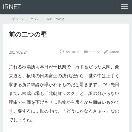
IRNET
トップページ
コラム
前の二つの壁
前の二つの壁
AM 10:08
コラム
kataru
荒れる秋場所も本日が千秋楽で…カド番だった大関、豪
栄道と、横綱の日馬富士の決戦だから、世の中は上手く
収まる所に結論が導かれるものだと驚きます。つい先日
まで…株式市場も「北朝鮮リスク」と、訳の分からない
理由で株価を下げさせ…先物から戻るから面白いもので
す。要するに…世の中は、「どうにかなるさぁ～」なの
でしょうね。