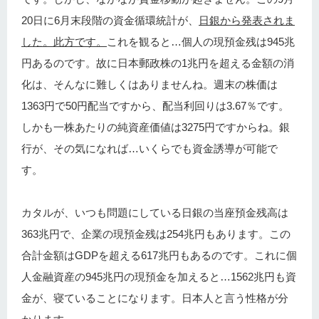
20日に6月末段階の資金循環統計が、
日銀から発表されま
した。此方です。
これを観ると…個人の現預金残は945兆
円あるのです。故に日本郵政株の1兆円を超える金額の消
化は、そんなに難しくはありませんね。週末の株価は
1363円で50円配当ですから、配当利回りは3.67％です。
しかも一株あたりの純資産価値は3275円ですからね。銀
行が、その気になれば…いくらでも資金誘導が可能で
す。
カタルが、いつも問題にしている日銀の当座預金残高は
363兆円で、企業の現預金残は254兆円もあります。この
合計金額はGDPを超える617兆円もあるのです。これに個
人金融資産の945兆円の現預金を加えると…1562兆円も資
金が、寝ていることになります。日本人と言う性格が分