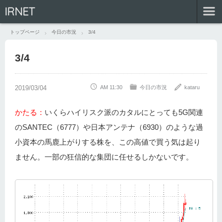
IRNET
トップページ
今日の市況
3/4
3/4
AM 11:30
今日の市況
kataru
かたる：
いくらハイリスク派のカタルにとっても5G関連
のSANTEC（6777）や日本アンテナ（6930）のような過
小資本の馬鹿上がりする株を、この高値で買う気は起り
ません。一部の狂信的な集団に任せるしかないです。