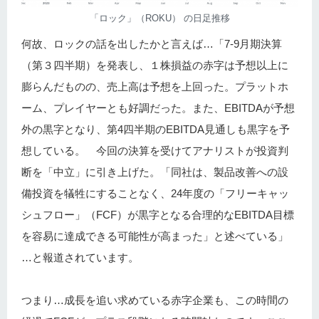
「ロック」（ROKU） の日足推移
何故、ロックの話を出したかと言えば…「7‐9月期決算
（第３四半期）を発表し、１株損益の赤字は予想以上に
膨らんだものの、売上高は予想を上回った。プラットホ
ーム、プレイヤーとも好調だった。また、EBITDAが予想
外の黒字となり、第4四半期のEBITDA見通しも黒字を予
想している。 今回の決算を受けてアナリストが投資判
断を「中立」に引き上げた。「同社は、製品改善への設
備投資を犠牲にすることなく、24年度の「フリーキャッ
シュフロー」（FCF）が黒字となる合理的なEBITDA目標
を容易に達成できる可能性が高まった」と述べている」
…と報道されています。
つまり…成長を追い求めている赤字企業も、この時間の