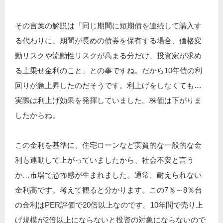
その言葉の解説は「同じ期間に短期債を連続して購入す
る代わりに、期間が長めの債券を保有する場合、価格変
動リスクや流動性リスクが高まる分だけ、投資家が求め
る上乗せ金利のこと」との事ですね。だから10年債の利
回りが急上昇したのだそうです。利上げをしなくても…
実際は利上げ効果を発揮していました。株価は下がりま
したからね。
この金利を基準に、住宅ローンなど実質的な一般的な金
利も連動して上がっていましたから、社会不安と言う
か…市場で恐怖感が生まれました。通常、耐えられない
金利高です。考えて観ると分かります。この7％～8％台
の金利はPER評価で20倍以上なのです。10年間で売り上
げ規模が2倍以上にならないと投資の対象にならないので