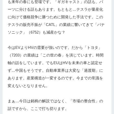
も来年の春にも登場です。「ギガキャスト」の話も、パ
ーツに分ける話もあります。もともと…テスラが量産化
に向けて価格競争に勝つために開発した手法です。この
テスラの販売不振が「CATL」の業績に響いてきて「パナ
ソニック」（6752）も減産かな？
今はEVよりHVの需要が強いのです。だから「トヨタ」
（7203）の業績は「この世の春」を演じています。時間
軸の話をしています。でもEUはHVを未来の車と認定せ
ず…中国もそうです。自動車業界は大変な「過渡期」に
あります。産業構造が一変するのです。今までの常識を
変えないとなりません。
まぁ…今日は銘柄の解説ではなく、「市場の整合性」の
話ですから、ここで打ち切ります。