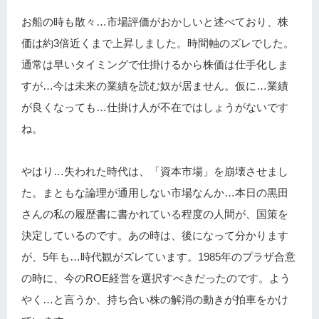
お船の時も散々…市場評価がおかしいと述べており、株
価は約3倍近くまで上昇しました。時間軸のズレでした。
通常は早いタイミングで仕掛けるから株価は仕手化しま
すが…今は未来の業績を読む奴が居ません。仮に…業績
が良くなっても…仕掛け人が不在ではしょうがないです
ね。
やはり…失われた時代は、「資本市場」を崩壊させまし
た。まともな論理が通用しない市場なんか…本日の黒田
さんの私の履歴書に書かれている程度の人間が、国策を
決定しているのです。あの時は、後になって分かります
が、5年も…時代観がズレています。1985年のプラザ合意
の時に、今のROE経営を選択すべきだったのです。よう
やく…と言うか、持ち合い株の解消の動きが拍車をかけ