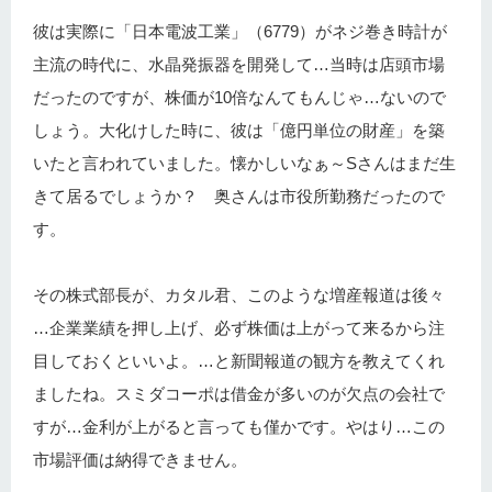
彼は実際に「日本電波工業」（6779）がネジ巻き時計が
主流の時代に、水晶発振器を開発して…当時は店頭市場
だったのですが、株価が10倍なんてもんじゃ…ないので
しょう。大化けした時に、彼は「億円単位の財産」を築
いたと言われていました。懐かしいなぁ～Sさんはまだ生
きて居るでしょうか？ 奥さんは市役所勤務だったので
す。
その株式部長が、カタル君、このような増産報道は後々
…企業業績を押し上げ、必ず株価は上がって来るから注
目しておくといいよ。…と新聞報道の観方を教えてくれ
ましたね。スミダコーポは借金が多いのが欠点の会社で
すが…金利が上がると言っても僅かです。やはり…この
市場評価は納得できません。