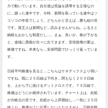
力で動いています。自分達は世論を誘導する立場なの
に…困った連中です。今時、新聞を取っている連中はソ
コソコの年収でしょう。どちらかと言えば…勝ち組の筈
です。貧乏人は新聞など…読みませんからね。ふるさと
納税もおかしな制度だし…。まぁ、良いか。株が下がる
と、途端に愚痴が次々に出てきます。安倍政権の要は、
株価ですね。本来なら…安保問題でひっくり返っていま
す。
日経平均株価を見ると…こちらはケネディクスより弱い
ですね。既に２５日線は下向き…間もなく２００日線
を、上から下に抜けるデットクロスです。７５日線で、
株価はどうにか維持されています。チャート上は、此処
が分岐点の筈です。此処から上昇開始し…一気に２５日
線より、株価が上に位置しないとなりません。日銀短観