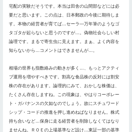
宅配の実験だそうです。本当は田舎の山間部などには必
要だと思います。この点は、日本郵政の今後に期待しま
す。本物の経営者が育てば…セーラ―万年筆のようなゴ
タゴタが起らないと思うのですが…。偽物社会らしい村
論理です。まるで寄生虫に見えます。まぁ、よく内容を
知らないから…コメントはできませんが…。
相場の世界も指数絡みの動きが多く…、もっとアクティ
ブ運用を増やすべきです。割高な食品株の反対には割安
株の存在があります。論理的にみて、おかしな株価は、
たくさん存在しますね。この現象は、やはりコーポレー
ト・ガバナンスの欠如なのでしょう。故にスチュワード
シップ・コードの推進を押し進めねばなりません。株式
持ち合いなど…保身に走る経営者を削除しなくてはなり
ませんね。ＲＯＥの上場基準など設け…東証一部の基準