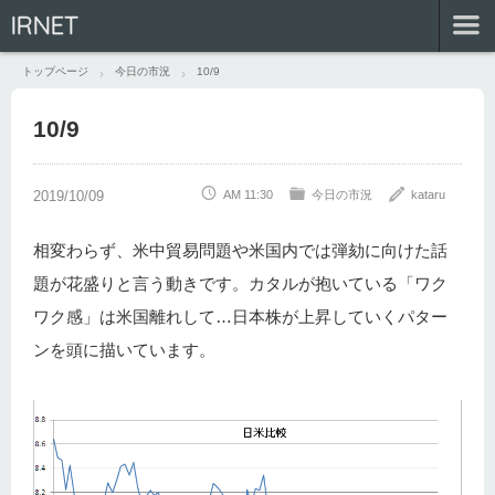
IRNET
トップページ
今日の市況
10/9
10/9
AM 11:30
今日の市況
kataru
相変わらず、米中貿易問題や米国内では弾劾に向けた話
題が花盛りと言う動きです。カタルが抱いている「ワク
ワク感」は米国離れして…日本株が上昇していくパター
ンを頭に描いています。