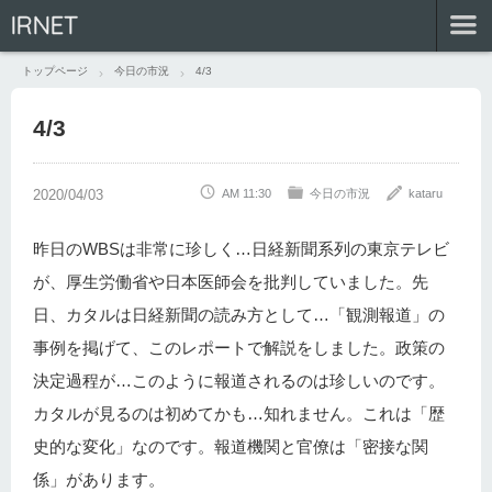
IRNET
トップページ
今日の市況
4/3
4/3
AM 11:30
今日の市況
kataru
昨日のWBSは非常に珍しく…日経新聞系列の東京テレビ
が、厚生労働省や日本医師会を批判していました。先
日、カタルは日経新聞の読み方として…「観測報道」の
事例を掲げて、このレポートで解説をしました。政策の
決定過程が…このように報道されるのは珍しいのです。
カタルが見るのは初めてかも…知れません。これは「歴
史的な変化」なのです。報道機関と官僚は「密接な関
係」があります。