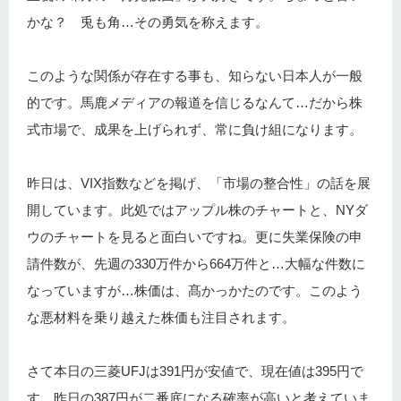
かな？ 兎も角…その勇気を称えます。
このような関係が存在する事も、知らない日本人が一般
的です。馬鹿メディアの報道を信じるなんて…だから株
式市場で、成果を上げられず、常に負け組になります。
昨日は、VIX指数などを掲げ、「市場の整合性」の話を展
開しています。此処ではアップル株のチャートと、NYダ
ウのチャートを見ると面白いですね。更に失業保険の申
請件数が、先週の330万件から664万件と…大幅な件数に
なっていますが…株価は、髙かっかたのです。このよう
な悪材料を乗り越えた株価も注目されます。
さて本日の三菱UFJは391円が安値で、現在値は395円で
す。昨日の387円が二番底になる確率が高いと考えていま