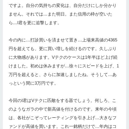
ですよ。自分の気持ちの変化は、自分だけにしか分かり
ません。それでは…また明日。また信用の枠が空いた
ら…I君を更に追撃します。
今の内に…打診買いを済ませて置き…上場来高値の4365
円を超えても、更に買い増しを続けるのです。久しぶり
に大物感があります。Vテクのケースは1年半ほど上げ続
けました。初めは休みますが…徐々にスピードを上げ、1
万円を超えると、さらに加速しましたね。そうして…あ
っという間に3万円です。
今回のI君はVテクに匹敵をする器でしょう。何しろ、こ
のようなガラの中で新高値を付けるのです。来年の今頃
は、各社がこぞってレーティングを引き上げ…大きなフ
ァンドが高値を買います。これ一銘柄だけで…年内はコ