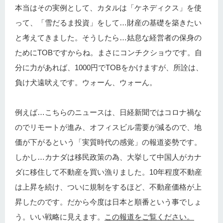
本当はその実例として、カタルは「ケネディクス」を使
って、「雪だるま投資」をして…財産の基礎を築きたい
と考えてきました。そうしたら…姑息な経営者の保身の
ためにTOBですからね。まさにコンチクショウです。自
分に力があれば、1000円でTOBをかけますが、所詮は、
負け犬遠吠えです。ウォーん、ウォーん。
例えば…こちらのニュースは、日経新聞ではコロナ禍な
のでリモートが進み、オフィスビル需要が減るので、地
価が下がるという「実質時代の感覚」の報道姿勢です。
しかし…カナダは移民政策の為、大挙して中国人がカナ
ダに移住して不動産を買い漁りました。10年程度不動産
は上昇を続け、ついに規制をするほど、不動産価格が上
昇したのです。だから今度は日本と順番という事でしょ
う。いい戦略に見えます。
この報道をご覧ください。