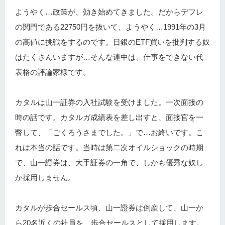
ようやく…政策が、効き始めてきました。だからデフレ
の関門である22750円を抜いて、ようやく…1991年の3月
の高値に挑戦をするのです。日銀のETF買いを批判する奴
はたくさんいますが…そんな連中は、仕事をできない代
表格の評論家様です。
カタルは山一証券の入社試験を受けました。一次面接の
時の話です。カタルガ成績表を差し出すと、面接官を一
瞥して、「ごくろうさまでした。」で…お終いです。こ
れは本当の話です。当時は第二次オイルショックの時期
で、山一證券は、大手証券の一角で、しかも優秀な奴し
か採用しません。
カタルが歩合セールス頃、山一證券は倒産して、山一か
ら20名近くの社員を、歩合セールスとして採用します。