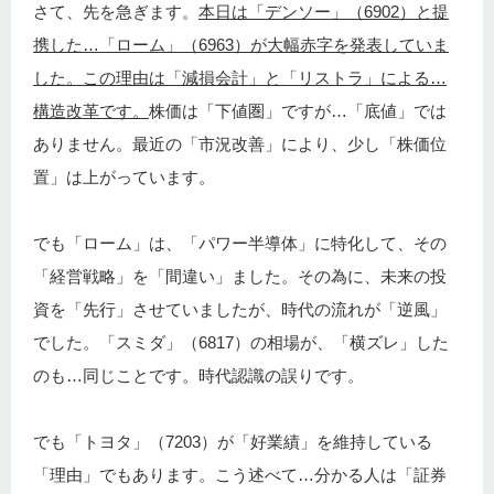
さて、先を急ぎます。
本日は「デンソー」（6902）と提
携した…「ローム」（6963）が大幅赤字を発表していま
した。この理由は「減損会計」と「リストラ」による…
構造改革です。
株価は「下値圏」ですが…「底値」では
ありません。最近の「市況改善」により、少し「株価位
置」は上がっています。
でも「ローム」は、「パワー半導体」に特化して、その
「経営戦略」を「間違い」ました。その為に、未来の投
資を「先行」させていましたが、時代の流れが「逆風」
でした。「スミダ」（6817）の相場が、「横ズレ」した
のも…同じことです。時代認識の誤りです。
でも「トヨタ」（7203）が「好業績」を維持している
「理由」でもあります。こう述べて…分かる人は「証券