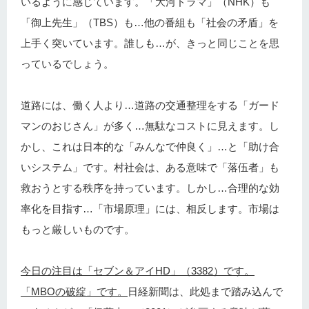
いるように感じています。「大河ドラマ」（NHK）も
「御上先生」（TBS）も…他の番組も「社会の矛盾」を
上手く突いています。誰しも…が、きっと同じことを思
っているでしょう。
道路には、働く人より…道路の交通整理をする「ガード
マンのおじさん」が多く…無駄なコストに見えます。し
かし、これは日本的な「みんなで仲良く」…と「助け合
いシステム」です。村社会は、ある意味で「落伍者」も
救おうとする秩序を持っています。しかし…合理的な効
率化を目指す…「市場原理」には、相反します。市場は
もっと厳しいものです。
今日の注目は「セブン＆アイHD」（3382）です。
「MBOの破綻」です。
日経新聞は、此処まで踏み込んで