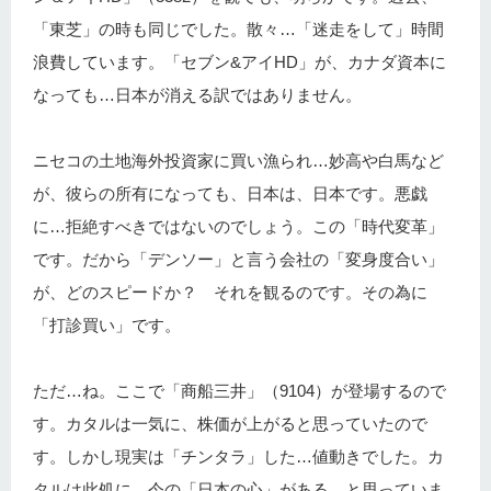
「東芝」の時も同じでした。散々…「迷走をして」時間
浪費しています。「セブン&アイHD」が、カナダ資本に
なっても…日本が消える訳ではありません。
ニセコの土地海外投資家に買い漁られ…妙高や白馬など
が、彼らの所有になっても、日本は、日本です。悪戯
に…拒絶すべきではないのでしょう。この「時代変革」
です。だから「デンソー」と言う会社の「変身度合い」
が、どのスピードか？ それを観るのです。その為に
「打診買い」です。
ただ…ね。ここで「商船三井」（9104）が登場するので
す。カタルは一気に、株価が上がると思っていたので
す。しかし現実は「チンタラ」した…値動きでした。カ
タルは此処に、今の「日本の心」がある…と思っていま