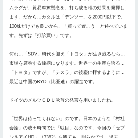
ムラグが、貿易摩擦懸念を、打ち破る程の効果を発揮し
ます。だから…カタルは「デンソー」を2000円以下で、
100株だけでも良いから、「買って置こう」と述べていま
す。先ずは「打診買い」です。
何れ…「SDV」時代を迎え「トヨタ」が生き残るなら…
市場を席巻する銘柄になります。世界一の生産を誇る…
「トヨタ」ですが、「テスラ」の後塵に拝するように…
最近は中国のBYD（比亜迪）の躍進です。
ドイツのメルツＣＤＵ党首の発言を用いましたね。
「世界は待ってくれない」のです。日本のような「村社
会論」の成田時間では「駄目」なのです。今回の「セブ
ン＆アイHD」（3382）を観ても、明らかです。過去、