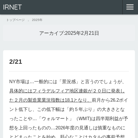
IRNET
トップページ
2025年
アーカイブ:
2025年2月21日
2/21
NY市場は…一般的には「景況感」と言うのでしょうが、
具体的にはフィラデルフィア地区連銀が２０日に発表し
た２月の製造業業況指数は18.1となり、
前月から26.2ポイ
ント低下し、この低下幅は「約５年ぶり」の大きさとな
ったことや…「ウォルマート」（WMT)は四半期利益が予
想を上回ったものの…2026年度の見通しは慎重なものに
とどまったことを始め…肝心なことはカタルの事前予想