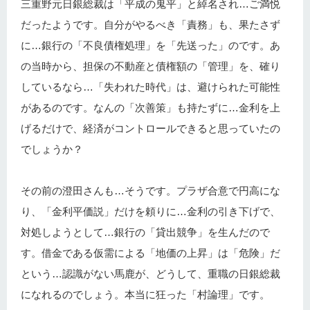
三重野元日銀総裁は「平成の鬼平」と綽名され…ご満悦
だったようです。自分がやるべき「責務」も、果たさず
に…銀行の「不良債権処理」を「先送った」のです。あ
の当時から、担保の不動産と債権額の「管理」を、確り
しているなら…「失われた時代」は、避けられた可能性
があるのです。なんの「次善策」も持たずに…金利を上
げるだけで、経済がコントロールできると思っていたの
でしょうか？
その前の澄田さんも…そうです。プラザ合意で円高にな
り、「金利平価説」だけを頼りに…金利の引き下げで、
対処しようとして…銀行の「貸出競争」を生んだので
す。借金である仮需による「地価の上昇」は「危険」だ
という…認識がない馬鹿が、どうして、重職の日銀総裁
になれるのでしょう。本当に狂った「村論理」です。