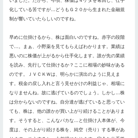
いました。だから、今頃、株価は４ケタを奪回し、仕手
化している筈ですが…どうもＧ２０から生まれた金融規
制が響いていたらしいのですね。
早めに仕掛けるから、株は面白いのですね。赤字の段階
で…。まぁ、小野薬を見てもらえばわかります。業績は
悪いのに株価が上がるから仕手化します。誰が先の業績
を読み、先行して仕掛けるか？ここに相場の妙味がある
のです。ＪＶＣＫＷは、明らかに演出のように見えま
す。税金の戻し入れと言う見せかけの利益じゃ、相場に
なりませんね。故に逃げているのでしょう。しかし…株
は分からないのですね。自分達が逃げていると思ってい
ても、株は、他の誰かが買い上がり続けることがありま
す。そうすると、こんなバカな…と仕掛け人本体が、今
度は、その上がり続ける株を、純空（売り）する事があ