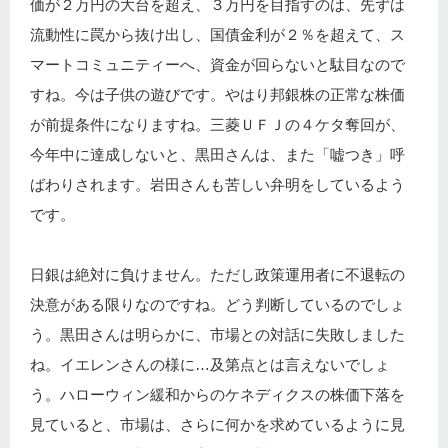
価が２万円の大台を超え、３万円を目指すのは、先ずは
流動性に罠から抜け出し、国債金利が２％を超えて、ス
マートコミュニティーへ、資金が回らないと駄目なので
すね。今は子供の遊びです。やはり邦銀株の正常な株価
が前提条件になりますね。三菱ＵＦＪの４ケタ奪回が、
今年中に達成しないと、黒田さんは、また「嘘つき」呼
ばわりされます。岩田さんも苦しい弁明をしているよう
です。
日銀は絶対に負けません。ただし政策運用者に不退転の
決意がある限りなのですね。どう判断しているのでしょ
う。黒田さんは明らかに、市場との対話に失敗しました
ね。イエレンさんの様に…及第点とは言えないでしょ
う。ハローウィン緩和からのケネディクスの株価下落を
見ていると、市場は、さらに何かを求めているように見