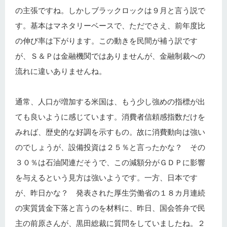
の主張ですね。しかしブラックロックは９月と言う説で
す。基本はマネタリーベースで、ただでさえ、前年度比
の伸び率は下がります。この動きを民間が補う訳です
が、Ｓ＆Ｐは金融機関ではありませんが、金融制裁への
流れに違いありませんね。
通常、人口が増加する米国は、もう少し強めの指標が出
ても良いように感じています。消費者信頼感指数だけを
みれば、歴史的な好調を示すもの。故に消費動向は強い
のでしょうが、設備投資は２５％と言ったかな？ その
３０％は石油関連だそうで、この減額分がＧＤＰに影響
を与えるという見方は強いようです。一方、日本です
が、昨日かな？ 発表された厚生労働省の１８カ月連続
の実質賃金下落と言うのを材料に、昨日、国会答弁で民
主の前原さんが、黒田総裁に質問をしていましたね。２