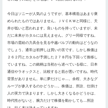
今日はソニーが人気のようですが、基本構造はあまり褒
められたものではありません。ＪＶＣＫＷと同様に、天
井が低いと思われます。良いものを持っていますが、未
だに未来がカタルには見えません。グリー同様ですね。
市場の需給の力具合を見る中越パルプの動向はどうなの
でしょう。通常は初押しは買いの筈です。しかし株価は
２６２円とカタルが予測した２７８円を下回って推移し
ていますね。この銘柄は当初から述べている様に、日本
通信やラオックスと、比較すると筋が悪いですね。時代
背景がありません。単に夢だけじゃ…。余程、大きなグ
ループが参入するのかどうか…。株価は、所詮、仕掛け
人の実力で決まります。しかし大きくなるかどうかは、
時代性がないと、腕力だけで株価を動かしても…所詮
は、行く末は決まっていますね。