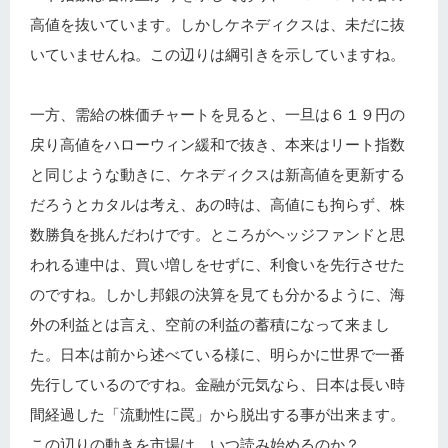
高値を抜いています。しかしケネディクスは、未だに抜
いていませんね。この辺りは綱引きを示していますね。
一方、需給の株価チャートを見ると、一旦は６１９円の
戻り高値をハローウィン緩和で抜き、本来はリート指数
と同じような動きに、ケネディクスは新高値を更新する
だろうとカタルは考え、あの時は、高値にも拘らず、株
数勝負を挑んだわけです。ところがヘッジファンドと思
われる連中は、買い増しをせずに、利食いを先行させた
のですね。しかし邦銀の決算を見ても分かるように、海
外の利益とは言え、空前の利益の蓄積になって来まし
た。日本は前から述べている様に、明らかに世界で一番
先行しているのですね。金融が元気なら、日本は長い時
間経過した「流動性に罠」から脱出する事が出来ます。
この辺りの動きを市場は、いつ読み始めるのか？