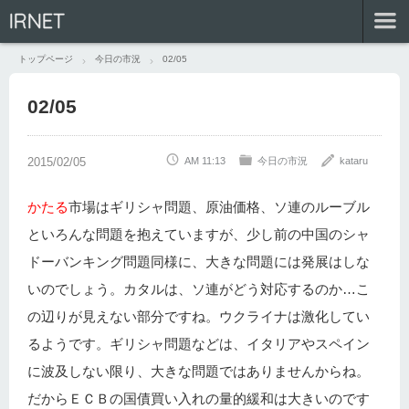
IRNET
トップページ
今日の市況
02/05
02/05
AM 11:13
今日の市況
kataru
かたる
市場はギリシャ問題、原油価格、ソ連のルーブル
といろんな問題を抱えていますが、少し前の中国のシャ
ドーバンキング問題同様に、大きな問題には発展はしな
いのでしょう。カタルは、ソ連がどう対応するのか…こ
の辺りが見えない部分ですね。ウクライナは激化してい
るようです。ギリシャ問題などは、イタリアやスペイン
に波及しない限り、大きな問題ではありませんからね。
だからＥＣＢの国債買い入れの量的緩和は大きいのです