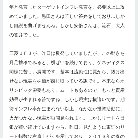
年と発言したターゲットインフレ発言を、必要以上に攻
めていました。黒田さんは苦しい答弁をしており…しか
し自説を曲げませんね。しかし安倍さんは、流石、大人
の答弁でした。
三菱ＵＦＪが、昨日は反発していましたが、この動きを
月足推移でみると、横ばいを続けており、ケネディクス
同様に苦しい展開です。基本は流動性に罠から、抜け出
せない現実を株価が感じ取っている訳です。本来ならオ
リンピック需要もあり、ムードもあるので、もっと資産
効果が生まれる筈ですね。しかし現実は横這いです。期
待インフレ率が生まれない以上、なかなか投資活動に、
火がつかない現実が垣間見られます。しかしリートを日
銀が買い続けていますから、昨日、見たように東証のリ
ート指数は右肩上がりを示しており、２０１３年の春の