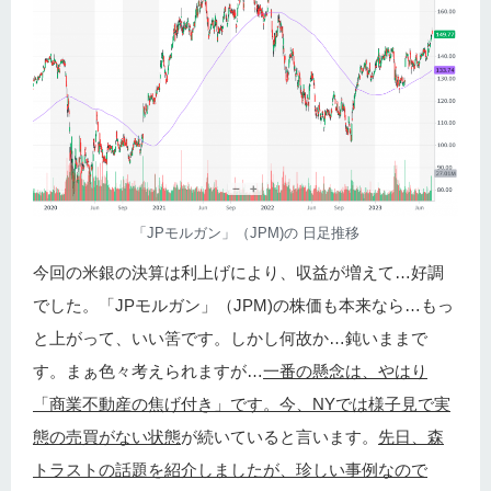
「JPモルガン」（JPM)の 日足推移
今回の米銀の決算は利上げにより、収益が増えて…好調
でした。「JPモルガン」（JPM)の株価も本来なら…もっ
と上がって、いい筈です。しかし何故か…鈍いままで
す。まぁ色々考えられますが…
一番の懸念は、やはり
「商業不動産の焦げ付き」です。今、NYでは様子見で実
態の売買がない状態
が続いていると言います。
先日、森
トラストの話題を紹介しましたが、珍しい事例なので