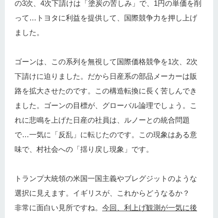
の3次、4次下請けは「塗炭の苦しみ」で、1円の単価を削
って…トヨタに利益を提供して、国際競争力を押し上げ
ました。
ゴーンは、この系列を無視して国際価格競争を1次、2次
下請けに迫りました。だから日産系の部品メーカーは販
路を拡大させたのです。この構造転換に長く苦しんでき
ました。ゴーンの目標が、グローバル論理でしょう。こ
れに悲鳴を上げた日産の社員は、ルノーとの統合問題
で…一気に「反乱」に転じたのです。この現象はある意
味で、村社会への「揺り戻し現象」です。
トランプ大統領の米国一国主義やブレグジットのような
選択に見えます。イギリスが、これからどうなるか？
非常に面白い見所ですね。
今回、利上げ観測が一気に後