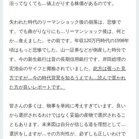
沿ってなくても…値上がりする株価があるのです。
失われた時代のリーマンショック後の崩落は、悲惨で
す。でも曲がりなりにも…リーマンショック後は、何と
か…食えました。その前です。年収120万円時代の1998年
頃はもっと悲惨でした。山一証券などが倒産した時分で
す。今の新生銀行は昔の長期信用銀行です。岸田総理の
宏池会のサイフと揶揄されていました。
此方は覗った見
方ですが…今の時代背景を知るうえでも…読んで置かれ
た方が良いレポートです。
皆さんの多くは、物事を単純に考えすぎています。良い
から選択されるわけではなく妥協の産物で選択されるこ
ともあります。未来図は自分が信じる道を理想として…
選択をしますが…その方向性が、必ずしも正しいわけで