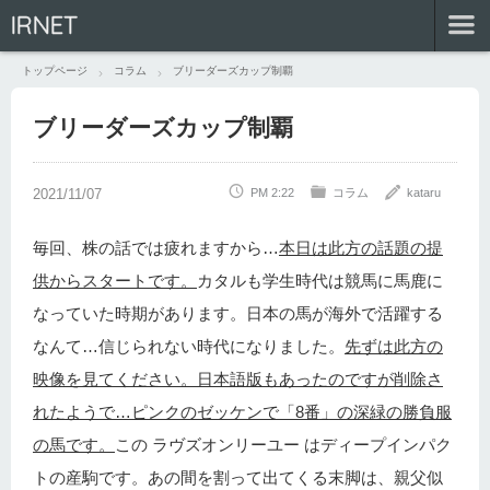
IRNET
トップページ
コラム
ブリーダーズカップ制覇
ブリーダーズカップ制覇
PM 2:22
コラム
kataru
毎回、株の話では疲れますから…
本日は此方の話題の提
供からスタートです。
カタルも学生時代は競馬に馬鹿に
なっていた時期があります。日本の馬が海外で活躍する
なんて…信じられない時代になりました。
先ずは此方の
映像を見てください。日本語版もあったのですが削除さ
れたようで…ピンクのゼッケンで「8番」の深緑の勝負服
の馬です。
この ラヴズオンリーユー はディープインパク
トの産駒です。あの間を割って出てくる末脚は、親父似