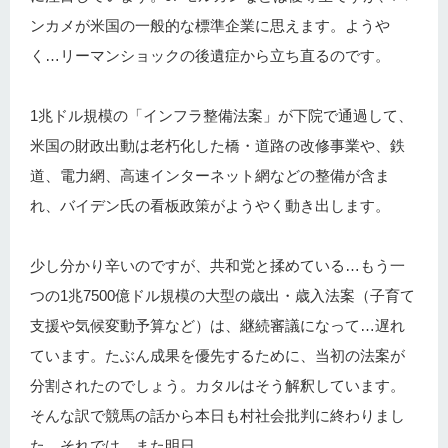
ンカメが米国の一般的な標準企業に思えます。ようや
く…リーマンショックの後遺症から立ち直るのです。
1兆ドル規模の「インフラ整備法案」が下院で通過して、
米国の財政出動は老朽化した橋・道路の改修事業や、鉄
道、電力網、高速インターネット網などの整備が含ま
れ、バイデン氏の看板政策がようやく動き出します。
少し分かり辛いのですが、共和党と揉めている…もう一
つの1兆7500億ドル規模の大型の歳出・歳入法案（子育て
支援や気候変動予算など）は、継続審議になって…遅れ
ています。たぶん成果を優先するために、当初の法案が
分割されたのでしょう。カタルはそう解釈しています。
そんな訳で競馬の話から本日も村社会批判に終わりまし
た。それでは…また明日。