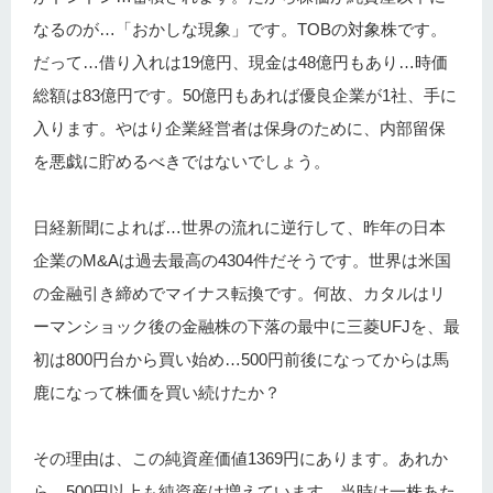
なるのが…「おかしな現象」です。TOBの対象株です。
だって…借り入れは19億円、現金は48億円もあり…時価
総額は83億円です。50億円もあれば優良企業が1社、手に
入ります。やはり企業経営者は保身のために、内部留保
を悪戯に貯めるべきではないでしょう。
日経新聞によれば…世界の流れに逆行して、昨年の日本
企業のM&Aは過去最高の4304件だそうです。世界は米国
の金融引き締めでマイナス転換です。何故、カタルはリ
ーマンショック後の金融株の下落の最中に三菱UFJを、最
初は800円台から買い始め…500円前後になってからは馬
鹿になって株価を買い続けたか？
その理由は、この純資産価値1369円にあります。あれか
ら…500円以上も純資産は増えています。当時は一株あた