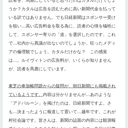
読者を、馬鹿にしていると思ったのはカタルだけでしょ
うか？カタルは広告を読むために高い新聞代金を払って
いる訳ではありません。でも日経新聞はスポンサー受け
を狙い…高い広告料金を取る為に、読者の心情を犠牲に
して、スポンサー寄りの「道」を選択したのです。これ
で…社内から異議が出ないのでしょうか。狂ったメディ
アの倫理観でしょう。カタルだけかな？ この感覚
は…。ルイヴィトンの広告料が、いくらか知りません
が、読者を馬鹿にしています。
東芝の奉加帳問題からの疑問が、朝日新聞にも掲載され
ているようです。
内容は分かりませんが…あのような
「アドバルーン」を掲げたのは、日経新聞ですよ。さ
も…決まったように報道して置いて…越年です。これが
村社会論です。皆さんは、新聞の誌面の内容には観測報