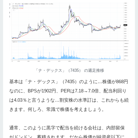
「ナ・デックス」（7435） の週足推移
基本は「ナ・デックス」（7435）のように…株価が868円
なのに、BPSが1902円、PERは7.18→7.0倍、配当利回り
は4.03％と言うような…割安株の水準訂は、これからも続
きます。何しろ、常識で株価を考えましょう。
通常、このように黒字で配当を続ける会社は、内部留保
がドンドン…蓄積されます。だから株価が純資産以下に