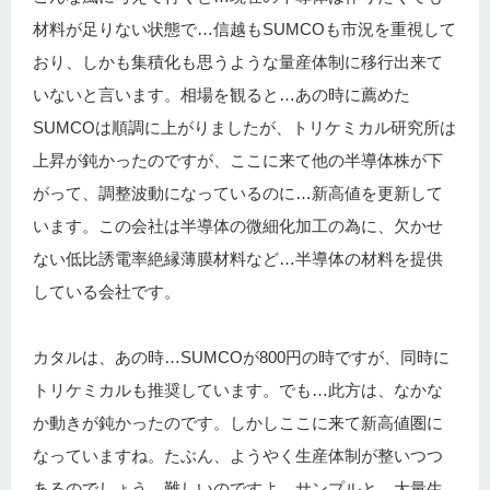
材料が足りない状態で…信越もSUMCOも市況を重視して
おり、しかも集積化も思うような量産体制に移行出来て
いないと言います。相場を観ると…あの時に薦めた
SUMCOは順調に上がりましたが、トリケミカル研究所は
上昇が鈍かったのですが、ここに来て他の半導体株が下
がって、調整波動になっているのに…新高値を更新して
います。この会社は半導体の微細化加工の為に、欠かせ
ない低比誘電率絶縁薄膜材料など…半導体の材料を提供
している会社です。
カタルは、あの時…SUMCOが800円の時ですが、同時に
トリケミカルも推奨しています。でも…此方は、なかな
か動きが鈍かったのです。しかしここに来て新高値圏に
なっていますね。たぶん、ようやく生産体制が整いつつ
あるのでしょう。難しいのですよ。サンプルと…大量生