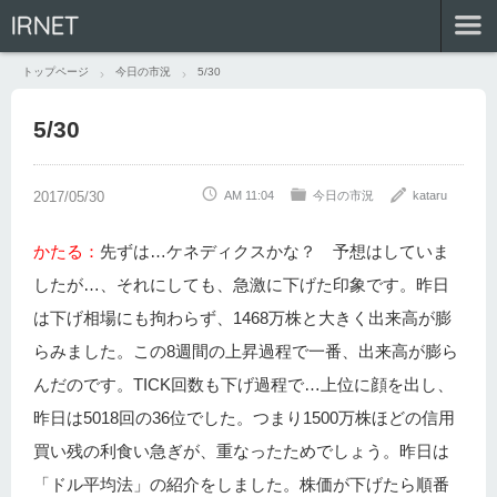
IRNET
トップページ
今日の市況
5/30
5/30
AM 11:04
今日の市況
kataru
かたる：
先ずは…ケネディクスかな？ 予想はしていま
したが…、それにしても、急激に下げた印象です。昨日
は下げ相場にも拘わらず、1468万株と大きく出来高が膨
らみました。この8週間の上昇過程で一番、出来高が膨ら
んだのです。TICK回数も下げ過程で…上位に顔を出し、
昨日は5018回の36位でした。つまり1500万株ほどの信用
買い残の利食い急ぎが、重なったためでしょう。昨日は
「ドル平均法」の紹介をしました。株価が下げたら順番