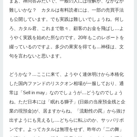
まぁ、禅問答みたいで、一般の人には理解が、なかなか
難しいかな？ カタルは有料読者には、一部の売買手法
も公開しています。でも実践は難しいでしょうね。何し
ろ、カタル君、これまで散々、顧客のお金を飛ばし…よ
うやく実践を始めた所なのです。20年もこのレポートを
綴っているのですよ。多少の果実を得ても…神様は、文
句を言わないと思います。
どうかな？…ここに来て、ようやく連休明けから本格化
した国内ファンドのリスクオン相場が一服しており、通
常は「Sell in may」なのでしょうが…どうなのでしょう
ね。ただ日本には「眠れる獅子」(日銀の当座預金残と企
業の現預金)が、居ますからね。「流動性の罠」から抜け
出すようにも見えるし…どちらに転ぶのか、サッパリポ
ンです。よってカタルは無理をせず、昨年の「二の舞」