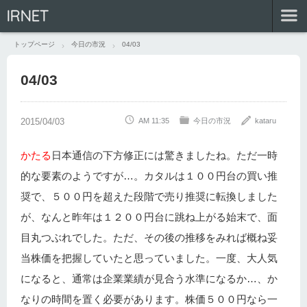
IRNET
トップページ
今日の市況
04/03
04/03
AM 11:35
今日の市況
kataru
かたる
日本通信の下方修正には驚きましたね。ただ一時
的な要素のようですが…。カタルは１００円台の買い推
奨で、５００円を超えた段階で売り推奨に転換しました
が、なんと昨年は１２００円台に跳ね上がる始末で、面
目丸つぶれでした。ただ、その後の推移をみれば概ね妥
当株価を把握していたと思っていました。一度、大人気
になると、通常は企業業績が見合う水準になるか…、か
なりの時間を置く必要があります。株価５００円なら一