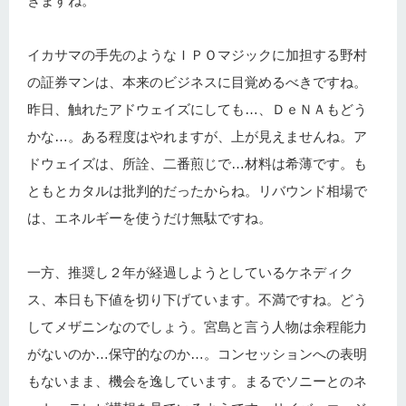
きますね。
イカサマの手先のようなＩＰＯマジックに加担する野村
の証券マンは、本来のビジネスに目覚めるべきですね。
昨日、触れたアドウェイズにしても…、ＤｅＮＡもどう
かな…。ある程度はやれますが、上が見えませんね。ア
ドウェイズは、所詮、二番煎じで…材料は希薄です。も
ともとカタルは批判的だったからね。リバウンド相場で
は、エネルギーを使うだけ無駄ですね。
一方、推奨し２年が経過しようとしているケネディク
ス、本日も下値を切り下げています。不満ですね。どう
してメザニンなのでしょう。宮島と言う人物は余程能力
がないのか…保守的なのか…。コンセッションへの表明
もないまま、機会を逸しています。まるでソニーとのネ