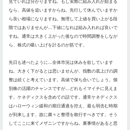
見ていれば分かりますね。もし実際に組み入れが始まる
なら、高値を追いますからね。先行して休んでいますか
ら良い相場になりますね。無理して上値を買い上がる段
階ではありませんが…下値になれば組み入れれば良いで
すね。通常は大きく上がった後なので時間調整をしなが
ら、株式の吸い上げを計るのが筋です。
先日も述べたように…全体市況は休みを欲しています
ね。大きく下がるとは思いませんが、指数の底上げの調
整は続くと考えています。高値で保ち合いでしょう。個
別株の活躍のチャンスですが…どれもイマイチに見えま
す。ケネディクスを含めての話です。通常ケネディクス
はハローウィン緩和の期日通過を控え、最も弱含む時期
が到来します。故に粛々と整理を敢行すべきです。そう
してここに来てメザニンですからね。裏事情があると思