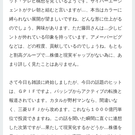
ット・テレビ構想を見ているようです。サイバーエージ
ェントがテレ朝と組むと言いますが…、本当はカラーに
縛られない展開が望ましいですね。どんな形に仕上がる
のでしょう。興味があります。ただ藤田さんは…少しピ
ントが外れている印象を持っています。アメーバーピグ
などは、どの程度、貢献しているのでしょうね。もとも
と割高グループで…株価と現実ギャップがない為に、あ
まり詳しく見たことはありません。
さて今日も雑談に終始しましたが、今日の話題のヒット
は、ＧＰＩＦですよ。パッシブからアクティブの転換と
報道されています。カタルが野村マンなら、間違いな
く、三菱ＵＦＪから攻めます。これなら１０００億円単
位で投資できますね。この話を聞いた瞬間に直ぐに連想
した次第ですが…果たして現実化するかどうか…株価を