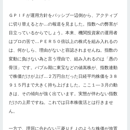
ＧＰＩＦが運用方針をパッシブ一辺倒から、アクティブ
に切り替えるとか…の報道を見ました。指数への弊害が
目立っているからでしょう。本来、機関投資家の運用者
はプロの筈で…ＰＥＲ５０倍以上の株式を組み入れるの
は、何かしら、理由がないと容認されませんね。指数の
変動に負けない為と言う理由で、組み入れるのは「愚の
骨頂」です。バブル期に東宝などの値嵩株が、指数連動
で株価だけが上げ…２万円台だった日経平均株価を３８
９１５円まで大きく持ち上げました。ここ１―３月の動
きは、その傾向が強く出ています。実態が伴わない指数
だけの上昇ですね。これでは日本株復活とは行きませ
ん。
一方で、理屈に合わない三菱ＵＦＪのような株価が放置