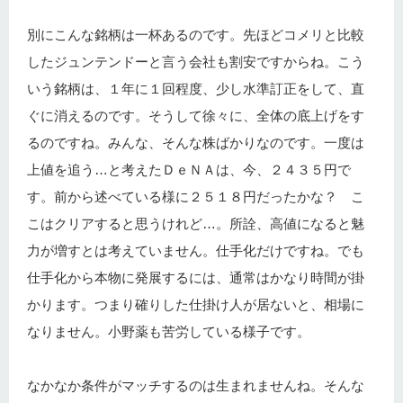
別にこんな銘柄は一杯あるのです。先ほどコメリと比較
したジュンテンドーと言う会社も割安ですからね。こう
いう銘柄は、１年に１回程度、少し水準訂正をして、直
ぐに消えるのです。そうして徐々に、全体の底上げをす
るのですね。みんな、そんな株ばかりなのです。一度は
上値を追う…と考えたＤｅＮＡは、今、２４３５円で
す。前から述べている様に２５１８円だったかな？ こ
こはクリアすると思うけれど…。所詮、高値になると魅
力が増すとは考えていません。仕手化だけですね。でも
仕手化から本物に発展するには、通常はかなり時間が掛
かります。つまり確りした仕掛け人が居ないと、相場に
なりません。小野薬も苦労している様子です。
なかなか条件がマッチするのは生まれませんね。そんな