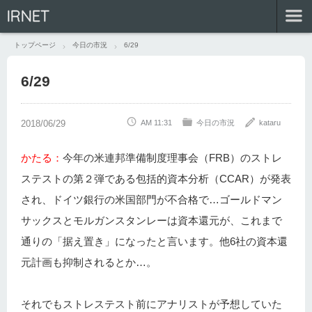
IRNET
トップページ
今日の市況
6/29
6/29
AM 11:31
今日の市況
kataru
かたる：
今年の米連邦準備制度理事会（FRB）のストレ
ステストの第２弾である包括的資本分析（CCAR）が発表
され、ドイツ銀行の米国部門が不合格で…ゴールドマン
サックスとモルガンスタンレーは資本還元が、これまで
通りの「据え置き」になったと言います。他6社の資本還
元計画も抑制されるとか…。
それでもストレステスト前にアナリストが予想していた