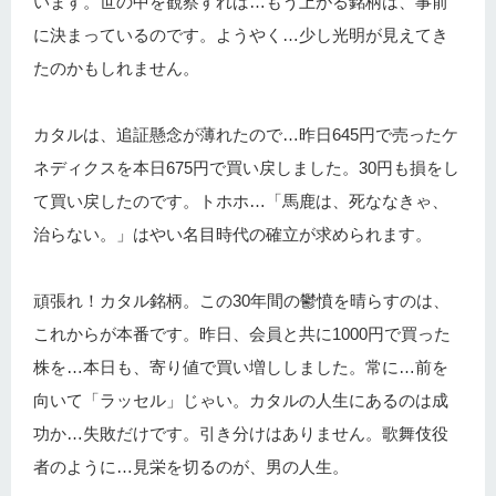
います。世の中を観察すれば…もう上がる銘柄は、事前
に決まっているのです。ようやく…少し光明が見えてき
たのかもしれません。
カタルは、追証懸念が薄れたので…昨日645円で売ったケ
ネディクスを本日675円で買い戻しました。30円も損をし
て買い戻したのです。トホホ…「馬鹿は、死ななきゃ、
治らない。」はやい名目時代の確立が求められます。
頑張れ！カタル銘柄。この30年間の鬱憤を晴らすのは、
これからが本番です。昨日、会員と共に1000円で買った
株を…本日も、寄り値で買い増ししました。常に…前を
向いて「ラッセル」じゃい。カタルの人生にあるのは成
功か…失敗だけです。引き分けはありません。歌舞伎役
者のように…見栄を切るのが、男の人生。