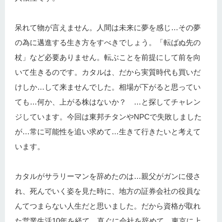
呆れて物が言えません。人間は未来に夢を感じ…その夢
の為に邁進する生き方をすべきでしょう。「転ばぬ先の
杖」など必要ありません。転ぶことを前提にして前を向
いて生きるのです。カタルは、だから実質時代も買いだ
けしか…して来ませんでした。相場が下がると思ってい
ても…何か、上がる株はないか？ …と探してチャレン
ジしています。今回は東邦チタンやNPCで失敗しました
が…常に可能性を追い求めて…生きて行きたいと考えて
います。
カタルがサラリーマンを辞めたのは…親父がガンに侵さ
れ、死んでいく姿を見た時に、地方の証券会社の役員な
んてつまらない人生だと思いました。だから資格が取れ
た営業生活10年を経て、直ぐに会社を辞めて、東京に上