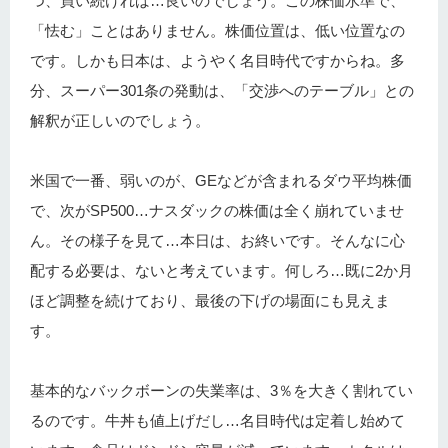
つ、買い続ければ…良いのでしょう。この株価水準で、
「怯む」ことはありません。株価位置は、低い位置なの
です。しかも日本は、ようやく名目時代ですからね。多
分、スーパー301条の発動は、「交渉へのテーブル」との
解釈が正しいのでしょう。
米国で一番、弱いのが、GEなどが含まれるダウ平均株価
で、次がSP500…ナスダックの株価は全く崩れていませ
ん。その様子を見て…本日は、お終いです。そんなに心
配する必要は、ないと考えています。何しろ…既に2か月
ほど調整を続けており、最後の下げの場面にも見えま
す。
基本的なバックボーンの失業率は、3％を大きく割れてい
るのです。牛丼も値上げだし…名目時代は定着し始めて