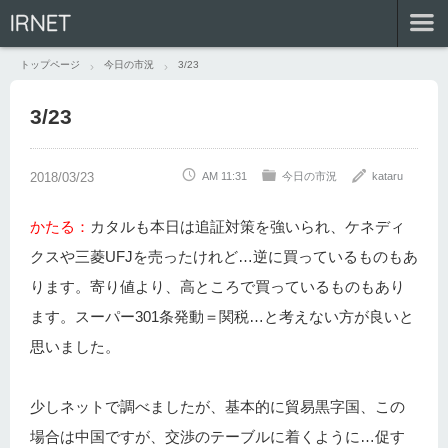
IRNET
トップページ
今日の市況
3/23
3/23
AM 11:31
今日の市況
kataru
かたる：
カタルも本日は追証対策を強いられ、ケネディ
クスや三菱UFJを売ったけれど…逆に買っているものもあ
ります。寄り値より、高ところで買っているものもあり
ます。スーパー301条発動＝関税…と考えない方が良いと
思いました。
少しネットで調べましたが、基本的に貿易黒字国、この
場合は中国ですが、交渉のテーブルに着くように…促す