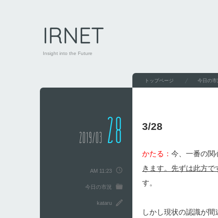
IRNET
Insight into the Future
トップページ
今日の市
28
3/28
2019/03
かたる：
今、一番の関
きます。先ずは此方で
AM 11:23
す。
今日の市況
kataru
しかし現状の認識が間