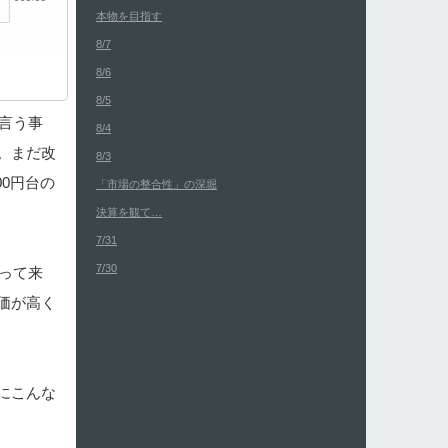
本物を目指す
8/7
8/6
8/5
言う事
8/4
。まだ改
8/3
0円台の
「市場の整合性」の深堀
決算を観て…
7/31
7/30
って来
価が高く
にこんな