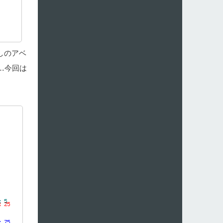
しのアベ
…今回は