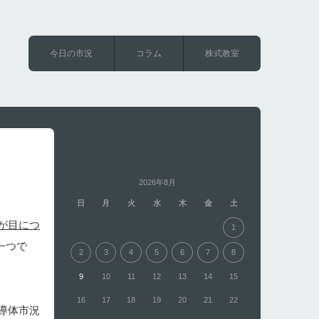
今日の市況
コラム
株式教室
2026年8月
日
月
火
水
木
金
土
が目につ
1
一つで
2
3
4
5
6
7
8
9
10
11
12
13
14
15
16
17
18
19
20
21
22
導体市況