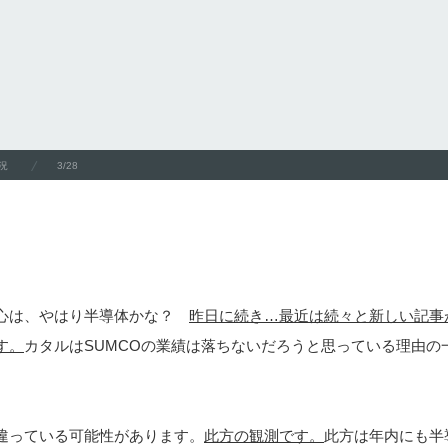
況
3/28
心は、やはり半導体かな？
昨日に続き…最近は続々と新しい記事
す。
カタルはSUMCOの業績は落ちないだろうと思っている理由の
違っている可能性があります。
此方の観測です。
此方は年内にも半