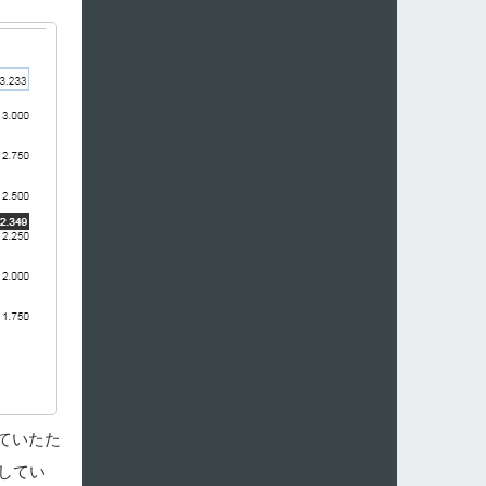
ていたた
してい