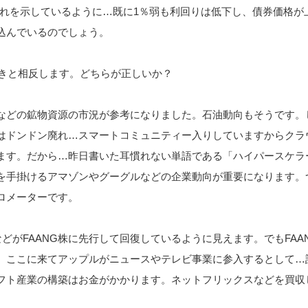
％割れを示しているように…既に1％弱も利回りは低下し、債券価格が
込んでいるのでしょう。
動きと相反します。どちらが正しいか？
などの鉱物資源の市況が参考になりました。石油動向もそうです。
はドンドン廃れ…スマートコミュニティー入りしていますからクラ
ます。だから…昨日書いた耳慣れない単語である「ハイパースケラ
を手掛けるアマゾンやグーグルなどの企業動向が重要になります。
ロメーターです。
0などがFAANG株に先行して回復しているように見えます。でもFAA
。ここに来てアップルがニュースやテレビ事業に参入するとして…
フト産業の構築はお金がかかります。ネットフリックスなどを買収