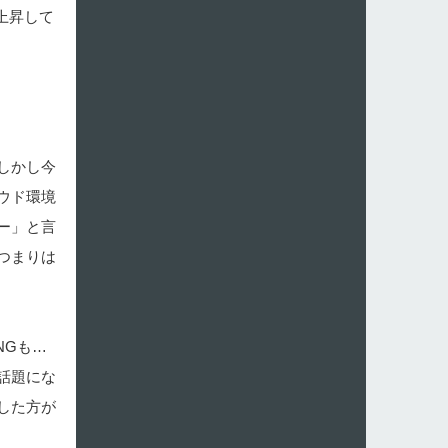
上昇して
しかし今
ウド環境
ー」と言
つまりは
NGも…
話題にな
した方が